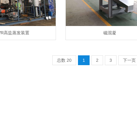
VR高盐蒸发装置
磁混凝
总数 20
1
2
3
下一页