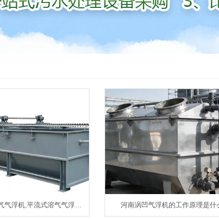
气气浮机,平流式溶气气浮…
河南涡凹气浮机的工作原理是什