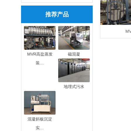
推荐产品
M
MVR高盐蒸发
磁混凝
装…
地埋式污水
混凝斜板沉淀
实…